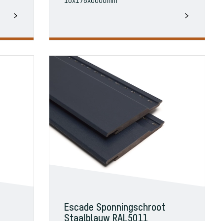
16x178x6000mm
Escade Sponningschroot
Staalblauw RAL5011