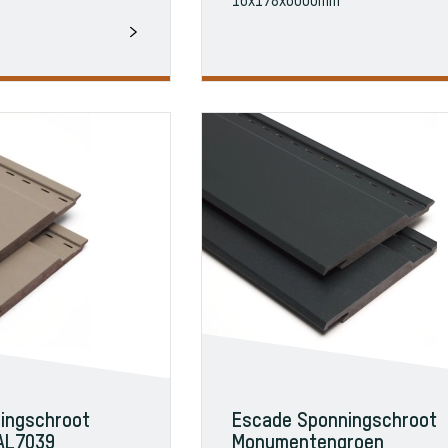
16x178x6000mm
ingschroot
Escade Sponningschroot
RAL7039
Monumentengroen