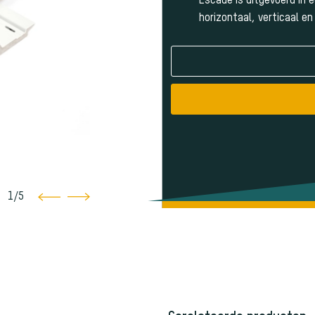
Escade is uitgevoerd in 
horizontaal, verticaal e
1
/
5