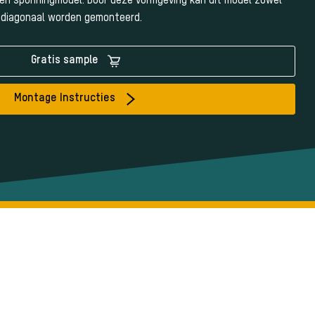
een sponningmodel. Door deze vormgeving kan dit model zowel
n diagonaal worden gemonteerd.
Gratis sample
Montage Instructies