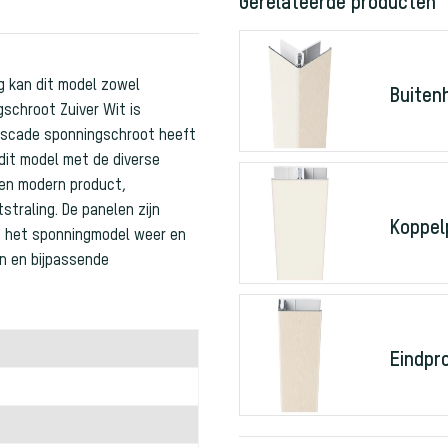
Gerelateerde producten
g kan dit model zowel
Buiten
schroot Zuiver Wit is
 Escade sponningschroot heeft
dit model met de diverse
een modern product,
straling. De panelen zijn
Koppel
is het sponningmodel weer en
en en bijpassende
Eindpr